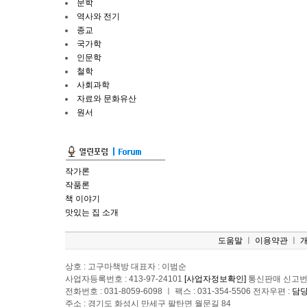
문학
역사와 전기
종교
국가학
인문학
철학
사회과학
자료와 문화유산
원서
작가론
작품론
책 이야기
맛있는 집 소개
도움말
ㅣ
이용약관
ㅣ
상호 : 고구마책방 대표자 : 이범순
사업자등록번호 : 413-97-24101
[사업자정보확인]
통신판매 신고번호
전화번호 : 031-8059-6098 ㅣ 팩스 : 031-354-5506 전자우편 :
담
주소 : 경기도 화성시 만세구 팔탄면 월문길 84