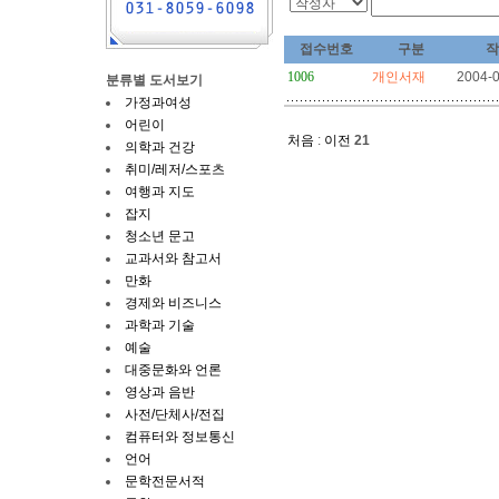
접수번호
구분
작
1006
개인서재
2004-
분류별 도서보기
가정과여성
어린이
처음
:
이전
21
의학과 건강
취미/레저/스포츠
여행과 지도
잡지
청소년 문고
교과서와 참고서
만화
경제와 비즈니스
과학과 기술
예술
대중문화와 언론
영상과 음반
사전/단체사/전집
컴퓨터와 정보통신
언어
문학전문서적